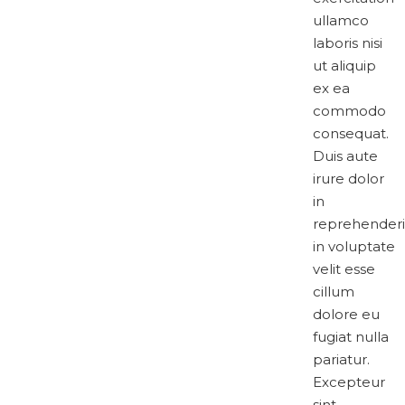
ullamco
laboris nisi
ut aliquip
ex ea
commodo
consequat.
Duis aute
irure dolor
in
reprehenderi
in voluptate
velit esse
cillum
dolore eu
fugiat nulla
pariatur.
Excepteur
sint