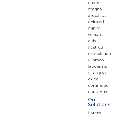
dolore
magna
aliqua. Ut
enim ad
minim
veniam,
quis
nostrud
exercitation
ullamco
laboris nisi
ut aliquip
ex ea
commodo
consequat.
Our
Solutions
Lorem