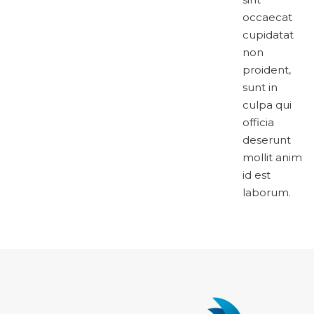
occaecat
cupidatat
non
proident,
sunt in
culpa qui
officia
deserunt
mollit anim
id est
laborum.