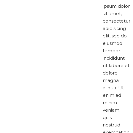
ipsum dolor
sit amet,
consectetur
adipisicing
elit, sed do
eiusmod
tempor
incididunt
ut labore et
dolore
magna
aliqua. Ut
enim ad
minim
veniam,
quis
nostrud
exercitation