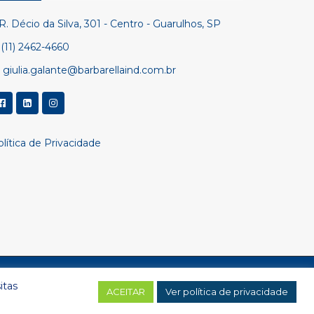
R. Décio da Silva, 301 - Centro - Guarulhos, SP
(11) 2462-4660
giulia.galante@barbarellaind.com.br
lítica de Privacidade
itas
Toalha Professional – Todos os direitos reservados
ACEITAR
Ver política de privacidade