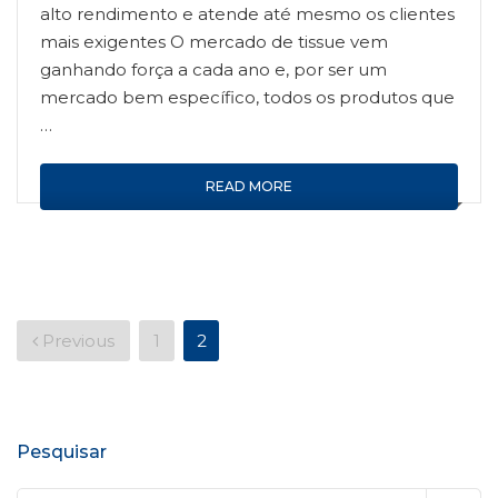
alto rendimento e atende até mesmo os clientes
mais exigentes O mercado de tissue vem
ganhando força a cada ano e, por ser um
mercado bem específico, todos os produtos que
…
READ MORE
Paginação
Previous
1
2
de
posts
Pesquisar